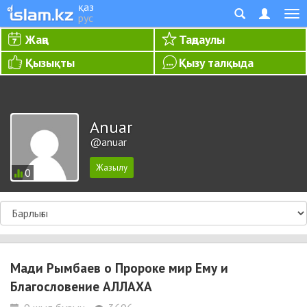
қаз
рус
Жаңа
Таңдаулы
Қызықты
Қызу талқыда
Anuar
@anuar
0
Мади Рымбаев о Пророке мир Ему и
Благословение АЛЛАХА