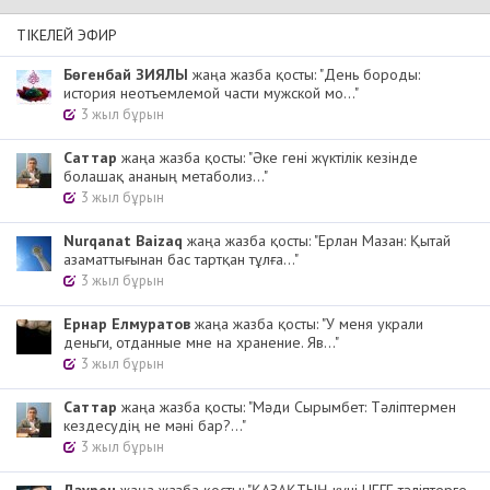
ТІКЕЛЕЙ ЭФИР
Бөгенбай ЗИЯЛЫ
жаңа жазба қосты: "День бороды:
история неотъемлемой части мужской мо..."
3 жыл бұрын
Cаттар
жаңа жазба қосты: "Әке гені жүктілік кезінде
болашақ ананың метаболиз..."
3 жыл бұрын
Nurqanat Baizaq
жаңа жазба қосты: "Ерлан Мазан: Қытай
азаматтығынан бас тартқан тұлға..."
3 жыл бұрын
Ернар Елмуратов
жаңа жазба қосты: "У меня украли
деньги, отданные мне на хранение. Яв..."
3 жыл бұрын
Cаттар
жаңа жазба қосты: "Мәди Сырымбет: Тәліптермен
кездесудің не мәні бар?..."
3 жыл бұрын